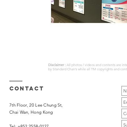
Disclaimer :
All photos / videos and contents are in
by
Standard Chan’s
while all TM copyrights and con
Contact
7th Floor, 20 Lee Chung St,
Chai Wan,
Hong Kong
Tel: +852 2558-0127